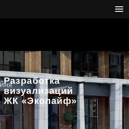
Разработка
визуализаций
ЖК «Эколайф»
Заказчик:
девелопер «UDS»