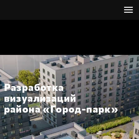
Разработка
визуализаций
района «Город-парк»
Заказчик:
ГК «Острова»