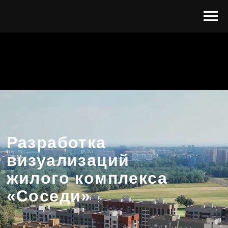
Разработка
визуализаций
жилого комплекса
«Соседи»
Заказчик: лидирующий девелопер Калужской
области
ГК «Новый Город»